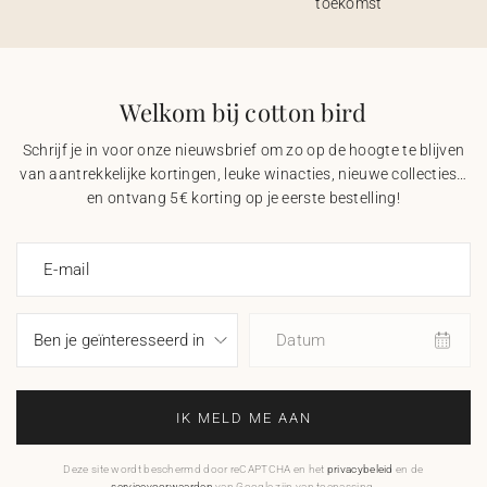
toekomst
Welkom bij cotton bird
Schrijf je in voor onze nieuwsbrief om zo op de hoogte te blijven
van aantrekkelijke kortingen, leuke winacties, nieuwe collecties…
en ontvang 5€ korting op je eerste bestelling!
E-mail
Datum
IK MELD ME AAN
Deze site wordt beschermd door reCAPTCHA en het
privacybeleid
en de
servicevoorwaarden
van Google zijn van toepassing.