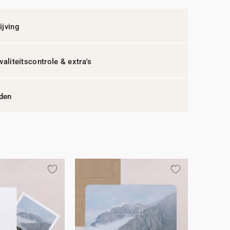
jving
waliteitscontrole & extra's
jden