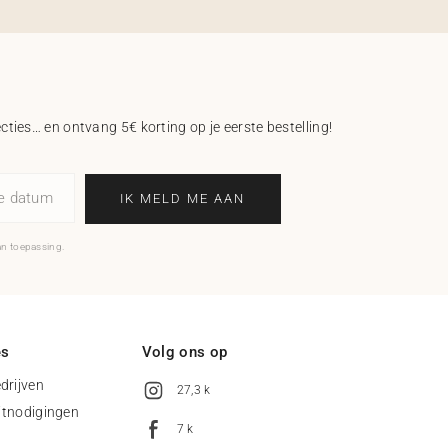
ecties… en ontvang 5€ korting op je eerste bestelling!
ne datum
IK MELD ME AAN
an toepassing.
es
Volg ons op
drijven
27,3 k
uitnodigingen
7 k