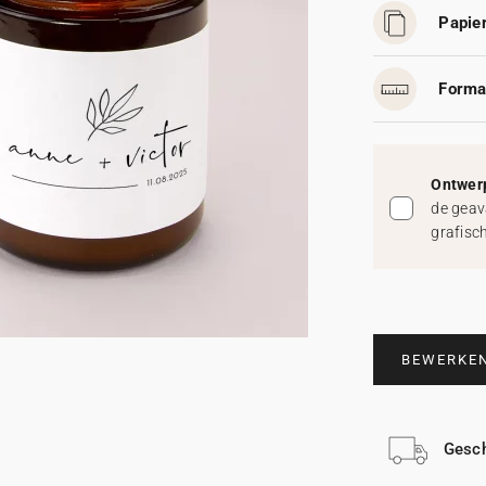
Papier
Forma
Ontwerp
de geav
grafisc
BEWERKE
Gesch