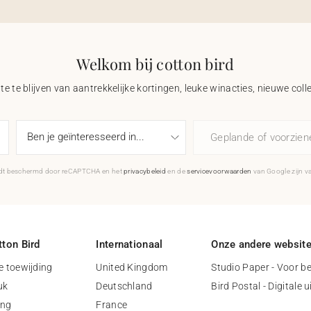
Welkom bij cotton bird
e te blijven van aantrekkelijke kortingen, leuke winacties, nieuwe coll
Geplande of voorzie
rdt beschermd door reCAPTCHA en het
privacybeleid
en de
servicevoorwaarden
van Google zijn v
ton Bird
Internationaal
Onze andere websit
 toewijding
United Kingdom
Studio Paper - Voor be
uk
Deutschland
Bird Postal - Digitale 
ing
France