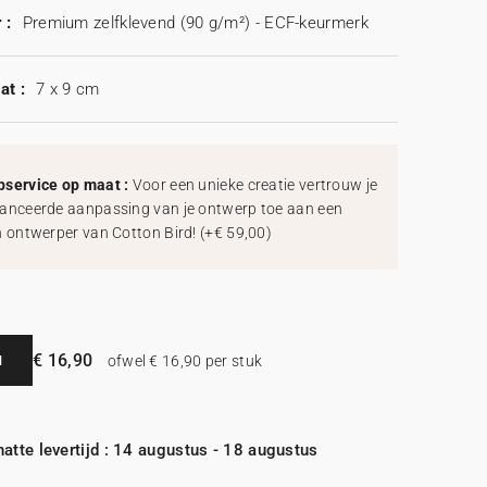
 :
Premium zelfklevend (90 g/m²) - ECF-keurmerk
at :
7 x 9 cm
service op maat :
Voor een unieke creatie vertrouw je
anceerde aanpassing van je ontwerp toe aan een
h ontwerper van Cotton Bird!
(
+€ 59,00
)
€ 16,90
N
ofwel € 16,90 per stuk
atte levertijd : 14 augustus - 18 augustus