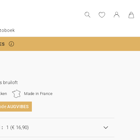
toboek
ES
 bruiloft
kken
Made in France
code
AUGVIBES
 :
1
(€ 16,90)