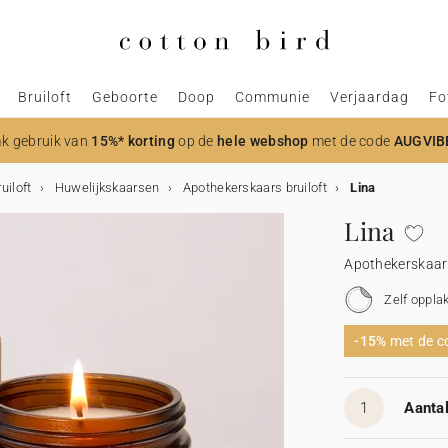
Bruiloft
Geboorte
Doop
Communie
Verjaardag
Fo
k gebruik van
15%* korting
op de
hele webshop
met de code
AUGVIB
uiloft
Huwelijkskaarsen
Apothekerskaars bruiloft
Lina
Lina
Apothekerskaars
Zelf oppla
-15%
met de 
1
Aantal