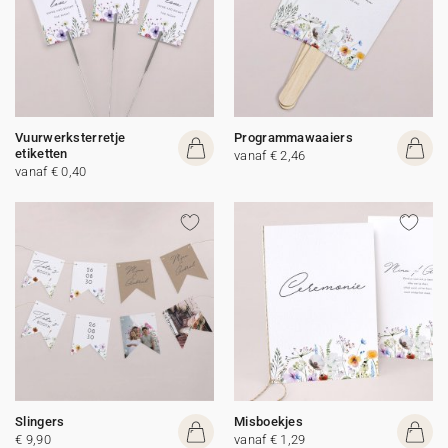
Vuurwerksterretje
Programmawaaiers
etiketten
vanaf € 2,46
vanaf € 0,40
Slingers
Misboekjes
€ 9,90
vanaf € 1,29