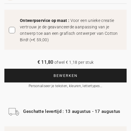
Ontwerpservice op maat :
Voor een unieke creatie
vertrouw je de geavanceerde aanpassing van je
ontwerp toe aan een grafisch ontwerper van Cotton
Bird!
(
+€ 59,00
)
€ 11,80
ofwel € 1,18 per stuk
BEWERKEN
Personaliseer je teksten, kleuren, lettertypes…
Geschatte levertijd : 13 augustus - 17 augustus