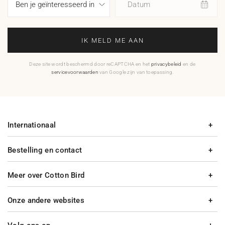
Datum
IK MELD ME AAN
Deze site wordt beschermd door reCAPTCHA en het
privacybeleid
en de
servicevoorwaarden
van Google zijn van toepassing.
Internationaal
Bestelling en contact
Meer over Cotton Bird
Onze andere websites