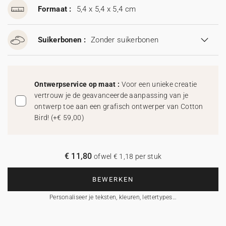
Formaat :
5,4 x 5,4 x 5,4 cm
Suikerbonen :
Zonder suikerbonen
Ontwerpservice op maat :
Voor een unieke creatie
vertrouw je de geavanceerde aanpassing van je
ontwerp toe aan een grafisch ontwerper van Cotton
Bird!
(
+€ 59,00
)
€ 11,80
ofwel € 1,18 per stuk
BEWERKEN
Personaliseer je teksten, kleuren, lettertypes…