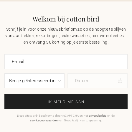
Welkom bij cotton bird
Schrijf je in voor onze nieuwsbrief om zo op de hoogte te blijven
van aantrekkelijke kortingen, leuke winacties, nieuwe collecties…
en ontvang 5€ korting op je eerste bestelling!
E-mail
Datum
IK MELD ME AAN
Deze site wordt beschermd door reCAPTCHA en het
privacybeleid
en de
servicevoorwaarden
van Google zijn van toepassing.