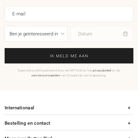
E-mail
Datum
IK MELD ME AAN
Deze site wordt beschermd door reCAPTCHA en het
privacybeleid
en de
servicevoorwaarden
van Google zijn van toepassing.
Internationaal
Bestelling en contact