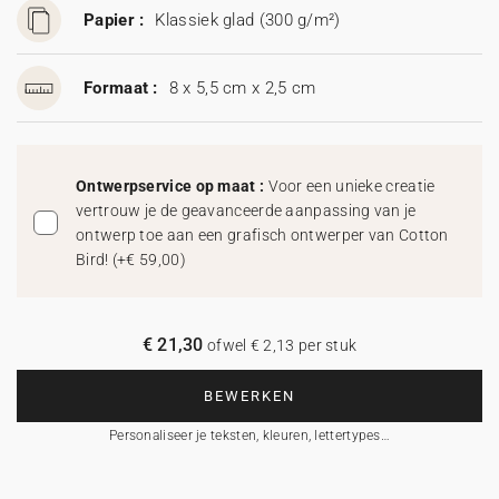
Papier :
Klassiek glad (300 g/m²)
Formaat :
8 x 5,5 cm x 2,5 cm
Ontwerpservice op maat :
Voor een unieke creatie
vertrouw je de geavanceerde aanpassing van je
ontwerp toe aan een grafisch ontwerper van Cotton
Bird!
(
+€ 59,00
)
€ 21,30
ofwel € 2,13 per stuk
BEWERKEN
Personaliseer je teksten, kleuren, lettertypes…