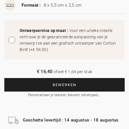
Formaat :
8 x 5,5 cm x 2,5 cm
Ontwerpservice op maat :
Voor een unieke creatie
vertrouw je de geavanceerde aanpassing van je
ontwerp toe aan een grafisch ontwerper van Cotton
Bird!
(
+€ 59,00
)
€ 16,40
ofwel € 1,64 per stuk
BEWERKEN
Personaliseer je teksten, kleuren, lettertypes…
Geschatte levertijd : 14 augustus - 18 augustus