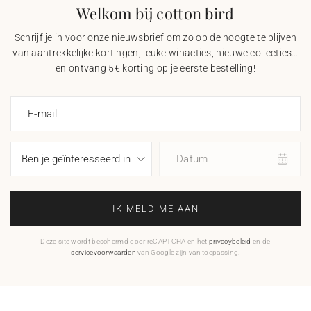
Welkom bij cotton bird
Schrijf je in voor onze nieuwsbrief om zo op de hoogte te blijven
van aantrekkelijke kortingen, leuke winacties, nieuwe collecties…
en ontvang 5€ korting op je eerste bestelling!
E-mail
Datum
IK MELD ME AAN
Deze site wordt beschermd door reCAPTCHA en het
privacybeleid
en de
servicevoorwaarden
van Google zijn van toepassing.