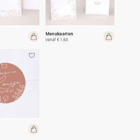
Menukaarten
vanaf € 1,63