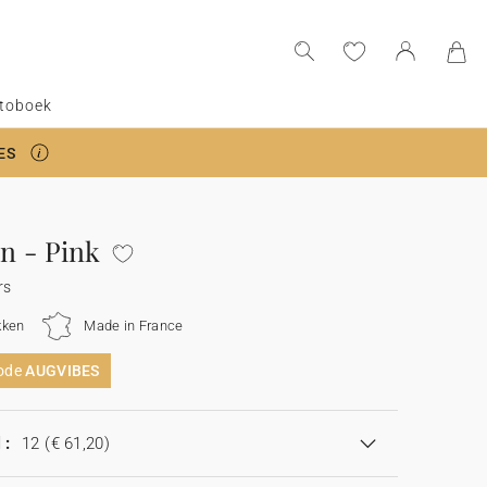
toboek
ES
n - Pink
rs
kken
Made in France
code
AUGVIBES
 :
12
(€ 61,20)