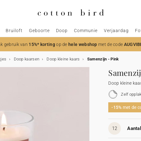
Bruiloft
Geboorte
Doop
Communie
Verjaardag
Fo
k gebruik van
15%* korting
op de
hele webshop
met de code
AUGVIB
jes
Doop kaarsen
Doop kleine kaars
Samenzijn - Pink
Samenzij
Doop kleine kaa
Zelf oppla
-15%
met de 
12
Aantal