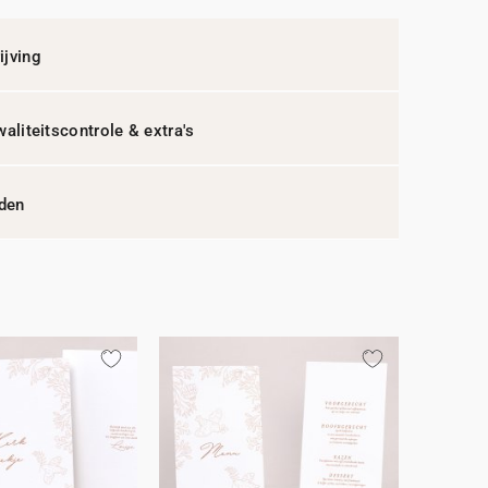
jving
waliteitscontrole & extra's
jden