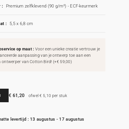
 :
Premium zelfklevend (90 g/m²) - ECF-keurmerk
at :
5,5 x 6,8 cm
service op maat :
Voor een unieke creatie vertrouw je
anceerde aanpassing van je ontwerp toe aan een
h ontwerper van Cotton Bird!
(
+€ 59,00
)
€ 61,20
N
ofwel € 5,10 per stuk
atte levertijd : 13 augustus - 17 augustus