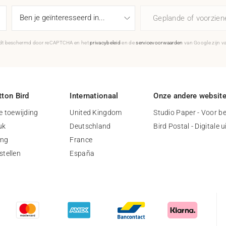
Geplande of voorzie
rdt beschermd door reCAPTCHA en het
privacybeleid
en de
servicevoorwaarden
van Google zijn v
ton Bird
Internationaal
Onze andere websit
 toewijding
United Kingdom
Studio Paper - Voor be
uk
Deutschland
Bird Postal - Digitale 
ing
France
stellen
España