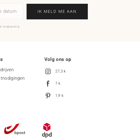
ne datum
IK MELD ME AAN
an toepassing.
es
Volg ons op
drijven
27,3 k
uitnodigingen
7 k
1,9 k