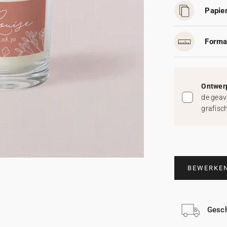
Papier
Forma
Ontwerp
de geav
grafisc
BEWERKE
Gesch