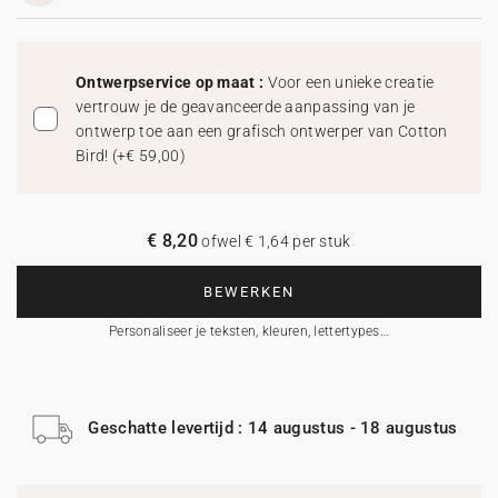
Ontwerpservice op maat :
Voor een unieke creatie
vertrouw je de geavanceerde aanpassing van je
ontwerp toe aan een grafisch ontwerper van Cotton
Bird!
(
+€ 59,00
)
€ 8,20
ofwel € 1,64 per stuk
BEWERKEN
Personaliseer je teksten, kleuren, lettertypes…
Geschatte levertijd : 14 augustus - 18 augustus