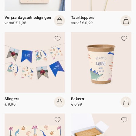
Verjaardagsuitnodigingen
Taarttoppers
vanaf € 1,35
vanaf € 0,29
Slingers
Bekers
€ 9,90
€ 0,99