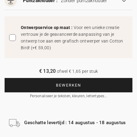
Puntzakhouder :
Zonder puntzakhouder
Ontwerpservice op maat :
Voor een unieke creatie
vertrouw je de geavanceerde aanpassing van je
ontwerp toe aan een grafisch ontwerper van Cotton
Bird!
(
+€ 59,00
)
€ 13,20
ofwel € 1,65 per stuk
BEWERKEN
Personaliseer je teksten, kleuren, lettertypes…
Geschatte levertijd : 14 augustus - 18 augustus