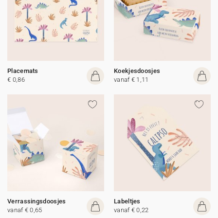
Placemats
Koekjesdoosjes
€ 0,86
vanaf € 1,11
Verrassingsdoosjes
Labeltjes
vanaf € 0,65
vanaf € 0,22