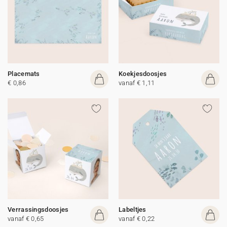
Placemats
Koekjesdoosjes
€ 0,86
vanaf € 1,11
Verrassingsdoosjes
Labeltjes
vanaf € 0,65
vanaf € 0,22