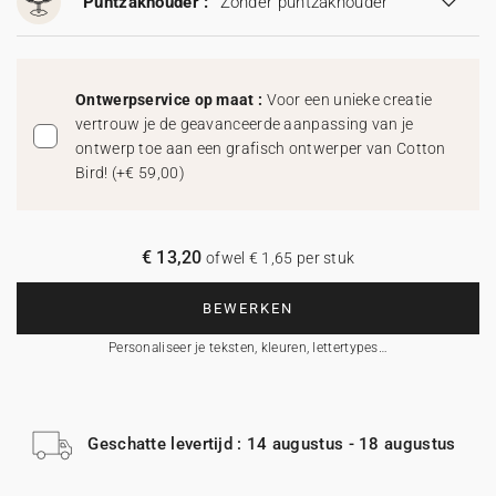
Puntzakhouder :
Zonder puntzakhouder
Ontwerpservice op maat :
Voor een unieke creatie
vertrouw je de geavanceerde aanpassing van je
ontwerp toe aan een grafisch ontwerper van Cotton
Bird!
(
+€ 59,00
)
€ 13,20
ofwel € 1,65 per stuk
BEWERKEN
Personaliseer je teksten, kleuren, lettertypes…
Geschatte levertijd : 14 augustus - 18 augustus