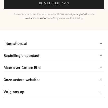
IK MELD ME AAN
Deze site wordt beschermd door reCAPTCHA en het
privacybeleid
en de
servicevoorwaarden
van Google zijn van toepassing.
Internationaal
Bestelling en contact
Meer over Cotton Bird
Onze andere websites
Volg ons op