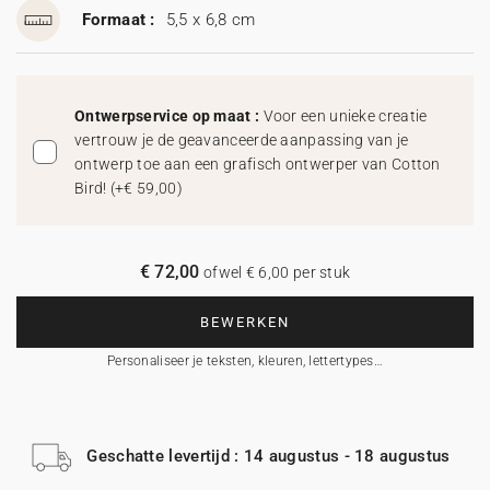
Formaat :
5,5 x 6,8 cm
Ontwerpservice op maat :
Voor een unieke creatie
vertrouw je de geavanceerde aanpassing van je
ontwerp toe aan een grafisch ontwerper van Cotton
Bird!
(
+€ 59,00
)
€ 72,00
ofwel € 6,00 per stuk
BEWERKEN
Personaliseer je teksten, kleuren, lettertypes…
Geschatte levertijd : 14 augustus - 18 augustus