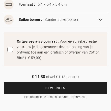
Formaat :
5,4 x 5,4 x 5,4 cm
Suikerbonen :
Zonder suikerbonen
Ontwerpservice op maat :
Voor een unieke creatie
vertrouw je de geavanceerde aanpassing van je
ontwerp toe aan een grafisch ontwerper van Cotton
Bird!
(
+€ 59,00
)
€ 11,80
ofwel € 1,18 per stuk
BEWERKEN
Personaliseer je teksten, kleuren, lettertypes…