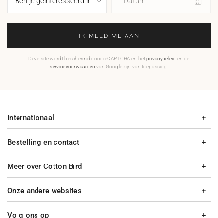
Datum
IK MELD ME AAN
Deze site wordt beschermd door reCAPTCHA en het
privacybeleid
en de
servicevoorwaarden
van Google zijn van toepassing.
Internationaal
Bestelling en contact
Meer over Cotton Bird
Onze andere websites
Volg ons op