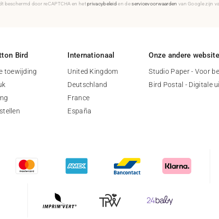
rdt beschermd door reCAPTCHA en het
privacybeleid
en de
servicevoorwaarden
van Google zijn v
ton Bird
Internationaal
Onze andere websit
 toewijding
United Kingdom
Studio Paper - Voor be
uk
Deutschland
Bird Postal - Digitale 
ing
France
stellen
España