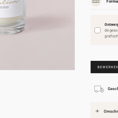
Forma
Ontwerp
de geav
grafisc
BEWERKE
Gesch
Omschri