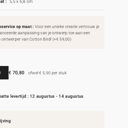
at :
5,5 x 6,8 cm
service op maat :
Voor een unieke creatie vertrouw je
anceerde aanpassing van je ontwerp toe aan een
h ontwerper van Cotton Bird!
(
+€ 59,00
)
€ 70,80
N
ofwel € 5,90 per stuk
atte levertijd : 12 augustus - 14 augustus
jving