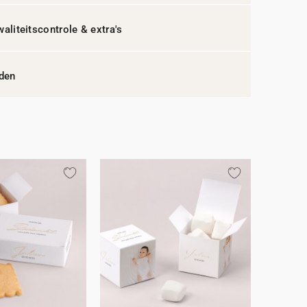
waliteitscontrole & extra's
jden