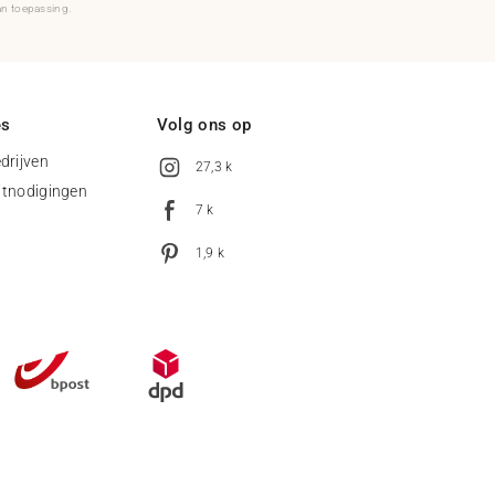
an toepassing.
es
Volg ons op
drijven
27,3 k
uitnodigingen
7 k
1,9 k