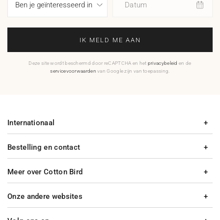
Datum
IK MELD ME AAN
Deze site wordt beschermd door reCAPTCHA en het
privacybeleid
en de
servicevoorwaarden
van Google zijn van toepassing.
Internationaal
Bestelling en contact
Meer over Cotton Bird
Onze andere websites