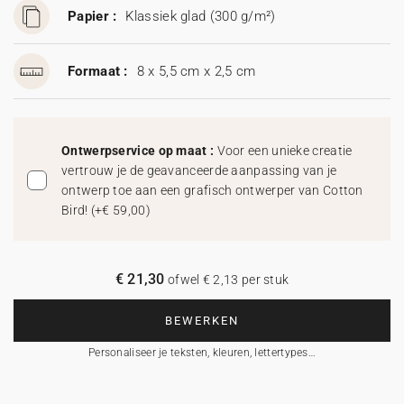
Papier :
Klassiek glad (300 g/m²)
Formaat :
8 x 5,5 cm x 2,5 cm
Ontwerpservice op maat :
Voor een unieke creatie
vertrouw je de geavanceerde aanpassing van je
ontwerp toe aan een grafisch ontwerper van Cotton
Bird!
(
+€ 59,00
)
€ 21,30
ofwel € 2,13 per stuk
BEWERKEN
Personaliseer je teksten, kleuren, lettertypes…