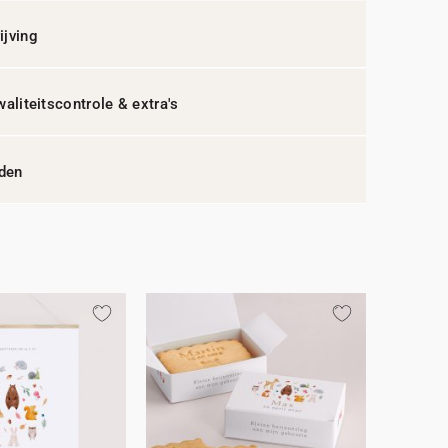
jving
waliteitscontrole & extra's
jden