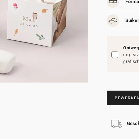
Forma
Suike
Ontwerp
de geav
grafisc
BEWERKE
Gesch