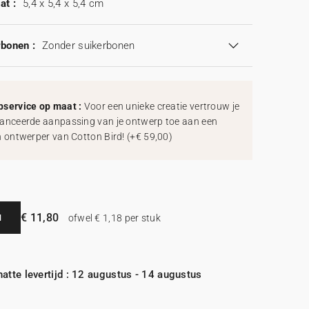
at :
5,4 x 5,4 x 5,4 cm
rbonen :
Zonder suikerbonen
service op maat :
Voor een unieke creatie vertrouw je
anceerde aanpassing van je ontwerp toe aan een
h ontwerper van Cotton Bird!
(
+€ 59,00
)
€ 11,80
N
ofwel € 1,18 per stuk
atte levertijd : 12 augustus - 14 augustus