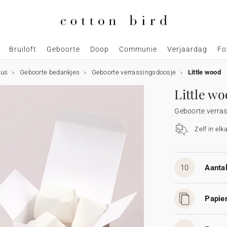
Bruiloft
Geboorte
Doop
Communie
Verjaardag
Fo
aus
Geboorte bedankjes
Geboorte verrassingsdoosje
Little wood
Little w
Geboorte verra
Zelf in elk
10
Aantal
Papier