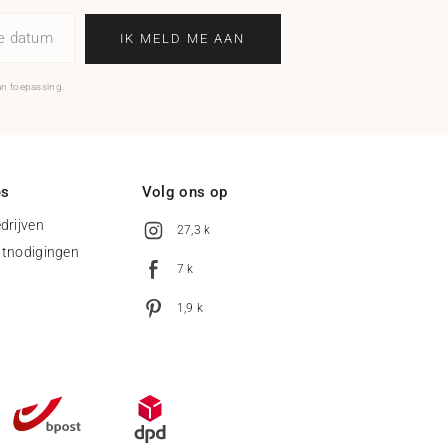
ne datum
IK MELD ME AAN
an toepassing.
es
Volg ons op
drijven
27,3 k
uitnodigingen
7 k
1,9 k