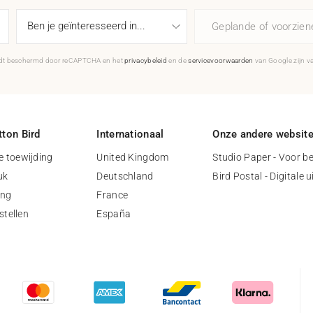
Geplande of voorzie
rdt beschermd door reCAPTCHA en het
privacybeleid
en de
servicevoorwaarden
van Google zijn v
ton Bird
Internationaal
Onze andere websit
 toewijding
United Kingdom
Studio Paper - Voor be
uk
Deutschland
Bird Postal - Digitale 
ing
France
stellen
España