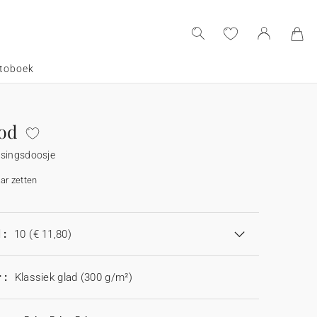
toboek
ood
ssingsdoosje
aar zetten
 :
10
(€ 11,80)
 :
Klassiek glad (300 g/m²)