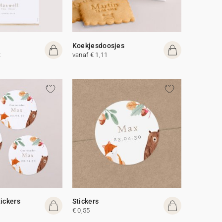
Koekjesdoosjes
t
vanaf € 1,11
tickers
Stickers
€ 0,55