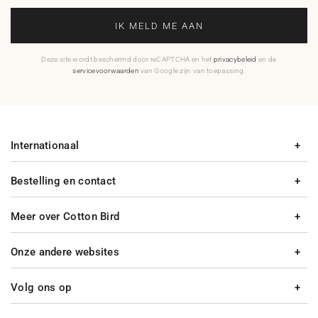
IK MELD ME AAN
Deze site wordt beschermd door reCAPTCHA en het
privacybeleid
en de
servicevoorwaarden
van Google zijn van toepassing.
Internationaal
Bestelling en contact
Meer over Cotton Bird
Onze andere websites
Volg ons op