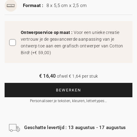
Formaat :
8 x 5,5 cm x 2,5 cm
Ontwerpservice op maat :
Voor een unieke creatie
vertrouw je de geavanceerde aanpassing van je
ontwerp toe aan een grafisch ontwerper van Cotton
Bird!
(
+€ 59,00
)
€ 16,40
ofwel € 1,64 per stuk
BEWERKEN
Personaliseer je teksten, kleuren, lettertypes…
Geschatte levertijd : 13 augustus - 17 augustus