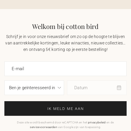
Welkom bij cotton bird
Schrijf je in voor onze nieuwsbrief om zo op de hoogte te blijven
van aantrekkelijke kortingen, leuke winacties, nieuwe collecties…
en ontvang 5€ korting op je eerste bestelling!
E-mail
Datum
IK MELD ME AAN
Deze site wordt beschermd door reCAPTCHA en het
privacybeleid
en de
servicevoorwaarden
van Google zijn van toepassing.