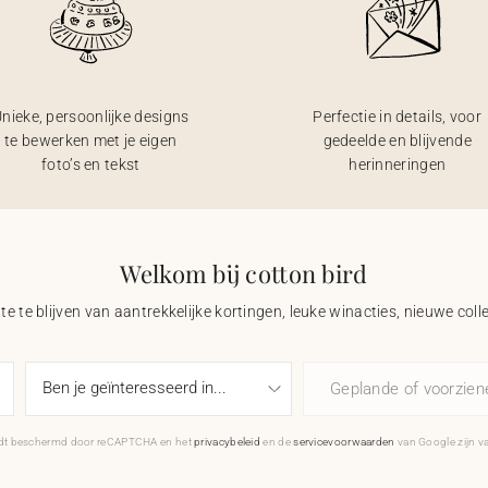
nieke, persoonlijke designs
Perfectie in details, voor
te bewerken met je eigen
gedeelde en blijvende
foto’s en tekst
herinneringen
Welkom bij cotton bird
e te blijven van aantrekkelijke kortingen, leuke winacties, nieuwe coll
Geplande of voorzie
rdt beschermd door reCAPTCHA en het
privacybeleid
en de
servicevoorwaarden
van Google zijn v