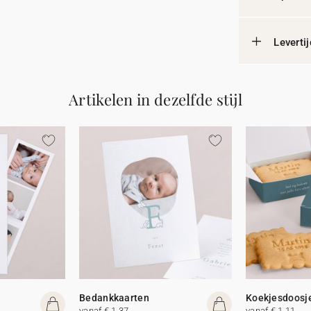
Leverti
Artikelen in dezelfde stijl
Bedankkaarten
Koekjesdoosj
vanaf € 1,37
vanaf € 1,11