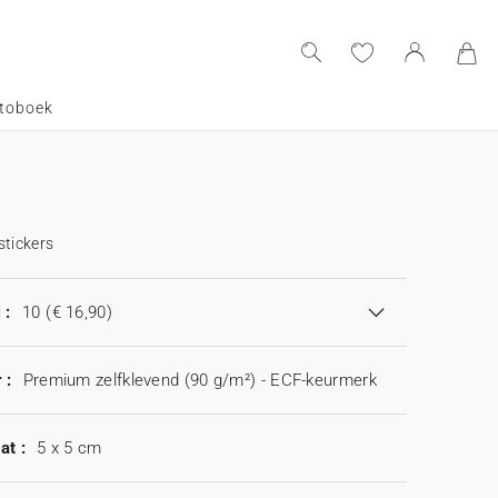
toboek
stickers
 :
10
(€ 16,90)
 :
Premium zelfklevend (90 g/m²) - ECF-keurmerk
at :
5 x 5 cm