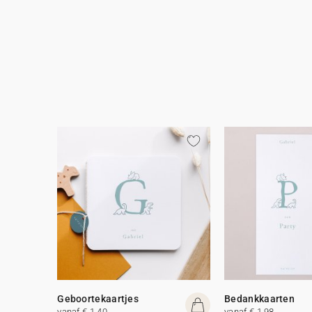
Geboortekaartjes
Bedankkaarten
vanaf € 1,40
vanaf € 1,98