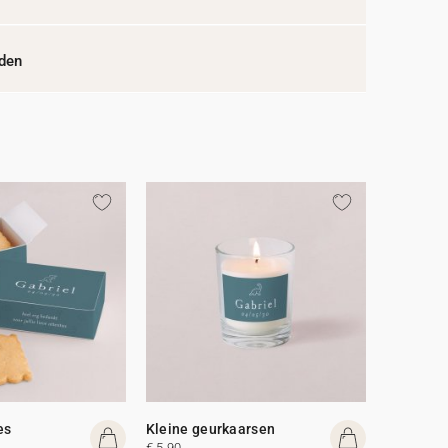
jden
es
Kleine geurkaarsen
€ 5,90