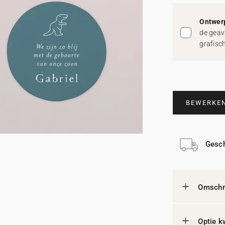
Ontwerp
de geav
grafisc
BEWERKE
Gesch
Omschri
Optie k