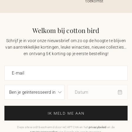
toekomst
Welkom bij cotton bird
Schrijf je in voor onze nieuwsbrief om zo op de hoogte te blijven
van aantrekkelijke kortingen, leuke winacties, nieuwe collecties…
en ontvang 5€ korting op je eerste bestelling!
E-mail
Datum
IK MELD ME AAN
Deze site wordt beschermd door reCAPTCHA en het
privacybeleid
en de
servicevoorwaarden
van Google zijn van toepassing.