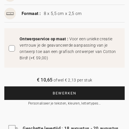
Formaat :
8 x 5,5 cm x 2,5 cm
Ontwerpservice op maat :
Voor een unieke creatie
vertrouw je de geavanceerde aanpassing van je
ontwerp toe aan een grafisch ontwerper van Cotton
Bird!
(
+€ 59,00
)
€ 10,65
ofwel € 2,13 per stuk
BEWERKEN
Personaliseer je teksten, kleuren, lettertypes…
Geschatte levertijd : 18 augustus - 20 augustus