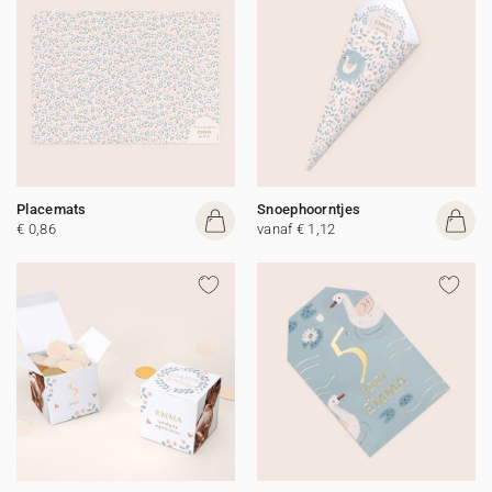
Placemats
Snoephoorntjes
€ 0,86
vanaf € 1,12