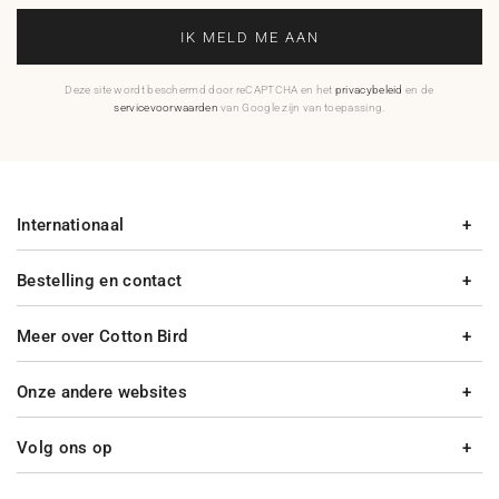
IK MELD ME AAN
Deze site wordt beschermd door reCAPTCHA en het
privacybeleid
en de
servicevoorwaarden
van Google zijn van toepassing.
Internationaal
Bestelling en contact
Meer over Cotton Bird
Onze andere websites
Volg ons op