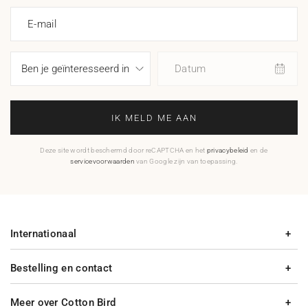
E-mail
Datum
IK MELD ME AAN
Deze site wordt beschermd door reCAPTCHA en het
privacybeleid
en de
servicevoorwaarden
van Google zijn van toepassing.
Internationaal
Bestelling en contact
Meer over Cotton Bird