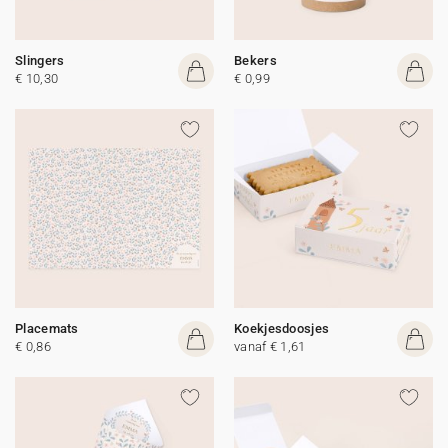
Slingers
Bekers
€ 10,30
€ 0,99
Placemats
Koekjesdoosjes
€ 0,86
vanaf € 1,61