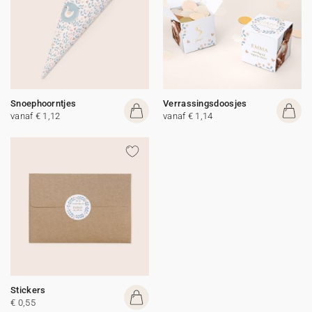
Snoephoorntjes
Verrassingsdoosjes
vanaf € 1,12
vanaf € 1,14
Stickers
€ 0,55