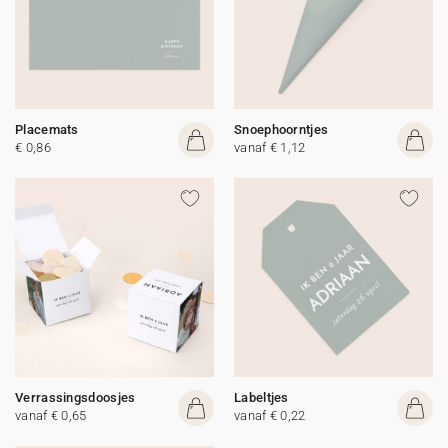
Placemats
Snoephoorntjes
€ 0,86
vanaf € 1,12
Verrassingsdoosjes
Labeltjes
vanaf € 0,65
vanaf € 0,22