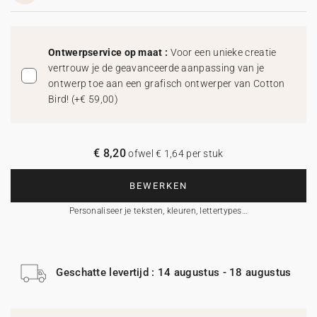
Ontwerpservice op maat :
Voor een unieke creatie
vertrouw je de geavanceerde aanpassing van je
ontwerp toe aan een grafisch ontwerper van Cotton
Bird!
(
+€ 59,00
)
€ 8,20
ofwel € 1,64 per stuk
BEWERKEN
Personaliseer je teksten, kleuren, lettertypes…
Geschatte levertijd : 14 augustus - 18 augustus