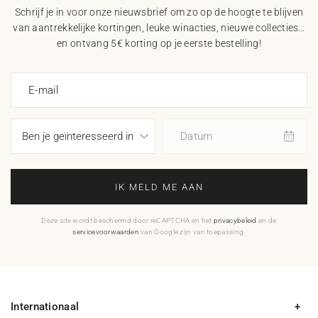
Schrijf je in voor onze nieuwsbrief om zo op de hoogte te blijven
van aantrekkelijke kortingen, leuke winacties, nieuwe collecties…
en ontvang 5€ korting op je eerste bestelling!
E-mail
Datum
IK MELD ME AAN
Deze site wordt beschermd door reCAPTCHA en het
privacybeleid
en de
servicevoorwaarden
van Google zijn van toepassing.
Internationaal