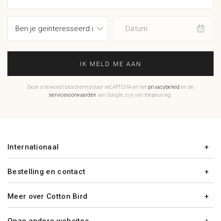
Datum
IK MELD ME AAN
Deze site wordt beschermd door reCAPTCHA en het
privacybeleid
en de
servicevoorwaarden
van Google zijn van toepassing.
Internationaal
Bestelling en contact
Meer over Cotton Bird