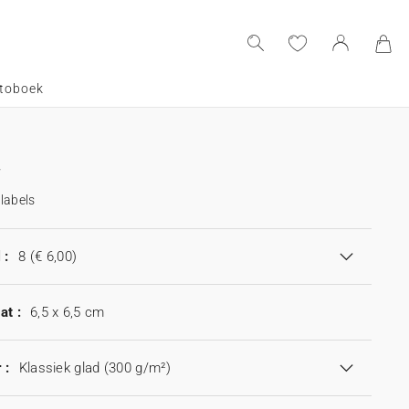
toboek
labels
 :
8
(€ 6,00)
at :
6,5 x 6,5 cm
 :
Klassiek glad (300 g/m²)