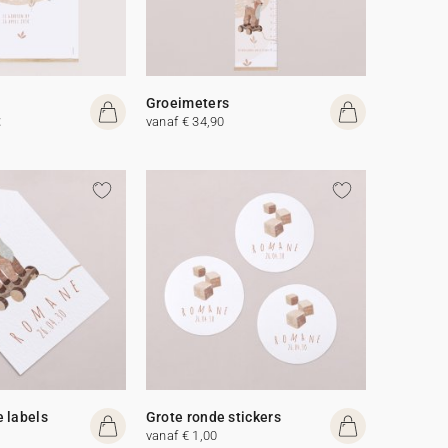
Groeimeters
t
vanaf € 34,90
 labels
Grote ronde stickers
vanaf € 1,00