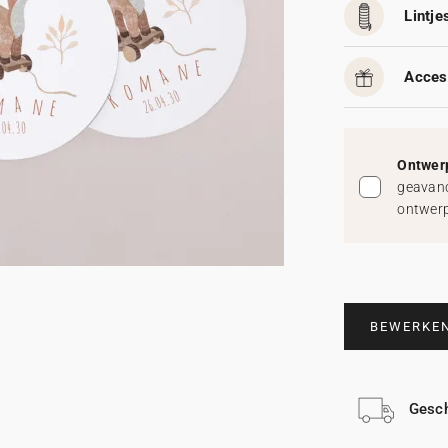
Lintjes
Acces
Ontwerp
geavanc
ontwerp
BEWERKE
Gesch