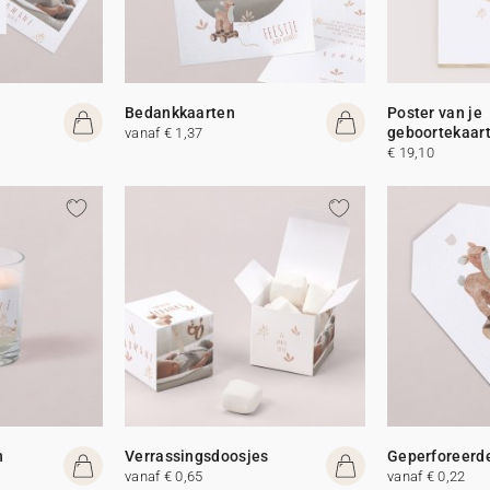
Bedankkaarten
Poster van je
geboortekaar
vanaf € 1,37
€ 19,10
n
Verrassingsdoosjes
Geperforeerde
vanaf € 0,65
vanaf € 0,22