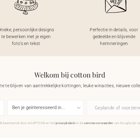
nieke, persoonlijke designs
Perfectie in details, voor
te bewerken met je eigen
gedeelde en blijvende
foto’s en tekst
herinneringen
Welkom bij cotton bird
e te blijven van aantrekkelijke kortingen, leuke winacties, nieuwe coll
Geplande of voorzie
rdt beschermd door reCAPTCHA en het
privacybeleid
en de
servicevoorwaarden
van Google zijn v