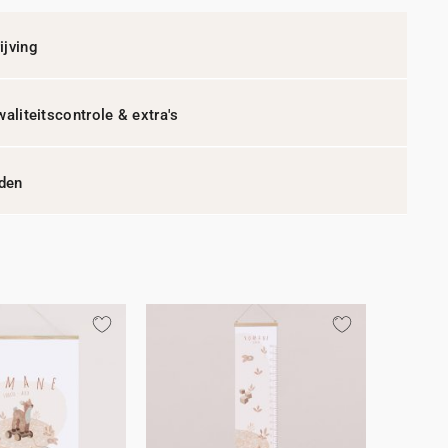
jving
waliteitscontrole & extra's
jden