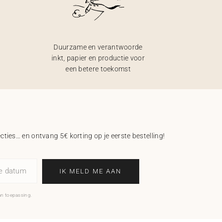
Duurzame en verantwoorde
inkt, papier en productie voor
een betere toekomst
ecties… en ontvang 5€ korting op je eerste bestelling!
ne datum
IK MELD ME AAN
an toepassing.