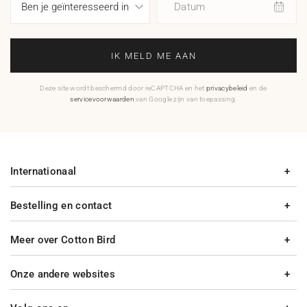
Datum
IK MELD ME AAN
Deze site wordt beschermd door reCAPTCHA en het
privacybeleid
en de
servicevoorwaarden
van Google zijn van toepassing.
Internationaal
Bestelling en contact
Meer over Cotton Bird
Onze andere websites