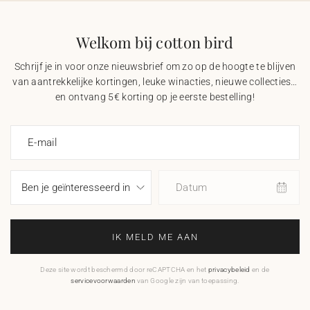
Welkom bij cotton bird
Schrijf je in voor onze nieuwsbrief om zo op de hoogte te blijven
van aantrekkelijke kortingen, leuke winacties, nieuwe collecties…
en ontvang 5€ korting op je eerste bestelling!
E-mail
Datum
IK MELD ME AAN
Deze site wordt beschermd door reCAPTCHA en het
privacybeleid
en de
servicevoorwaarden
van Google zijn van toepassing.