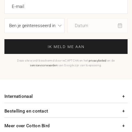
E-mail
Datum
IK MELD ME AAN
Deze site wordt beschermd door reCAPTCHA en het
privacybeleid
en de
servicevoorwaarden
van Google zijn van toepassing.
Internationaal
Bestelling en contact
Meer over Cotton Bird