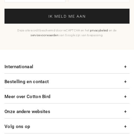
IK MELD ME AAN
Deze site wordt beschermd door reCAPTCHA en het
privacybeleid
en de
servicevoorwaarden
van Google zijn van toepassing.
Internationaal
Bestelling en contact
Meer over Cotton Bird
Onze andere websites
Volg ons op