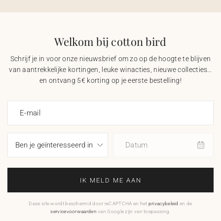
Welkom bij cotton bird
Schrijf je in voor onze nieuwsbrief om zo op de hoogte te blijven
van aantrekkelijke kortingen, leuke winacties, nieuwe collecties…
en ontvang 5€ korting op je eerste bestelling!
E-mail
Datum
IK MELD ME AAN
Deze site wordt beschermd door reCAPTCHA en het
privacybeleid
en de
servicevoorwaarden
van Google zijn van toepassing.