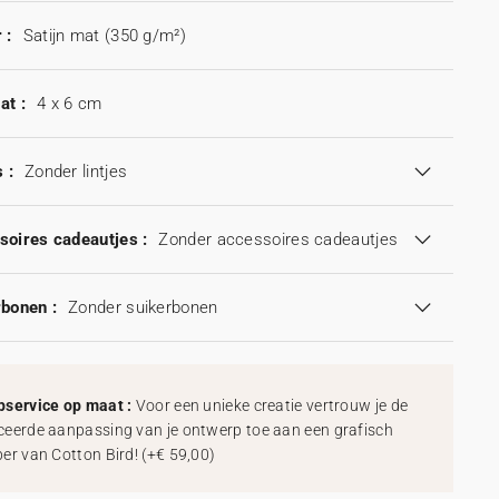
 :
Satijn mat (350 g/m²)
at :
4 x 6 cm
 :
Zonder lintjes
soires cadeautjes :
Zonder accessoires cadeautjes
rbonen :
Zonder suikerbonen
service op maat :
Voor een unieke creatie vertrouw je de
eerde aanpassing van je ontwerp toe aan een grafisch
er van Cotton Bird!
(
+€ 59,00
)