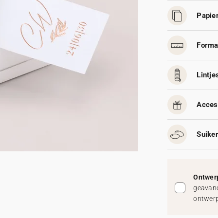
Papier
Forma
Lintjes
Acces
Suike
Ontwerp
geavanc
ontwerp