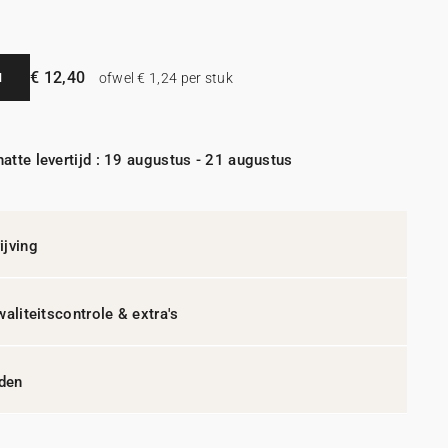
€ 12,40
N
ofwel € 1,24 per stuk
atte levertijd : 19 augustus - 21 augustus
jving
waliteitscontrole & extra's
jden