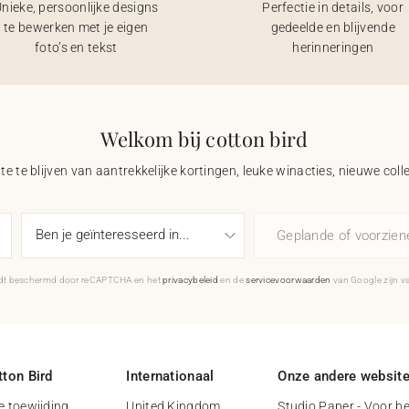
nieke, persoonlijke designs
Perfectie in details, voor
te bewerken met je eigen
gedeelde en blijvende
foto’s en tekst
herinneringen
Welkom bij cotton bird
e te blijven van aantrekkelijke kortingen, leuke winacties, nieuwe coll
Geplande of voorzie
rdt beschermd door reCAPTCHA en het
privacybeleid
en de
servicevoorwaarden
van Google zijn v
ton Bird
Internationaal
Onze andere websit
 toewijding
United Kingdom
Studio Paper - Voor be