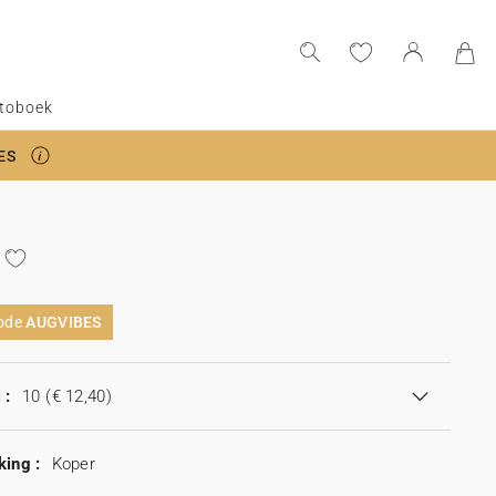
toboek
ES
code
AUGVIBES
 :
10
(€ 12,40)
king :
Koper