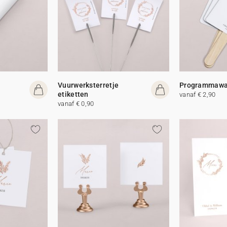
Vuurwerksterretje
Programmawa
etiketten
vanaf € 2,90
vanaf € 0,90