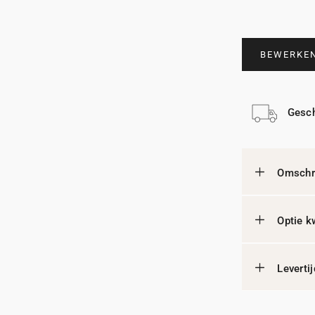
BEWERKE
Gesch
Omschri
Optie k
Leverti