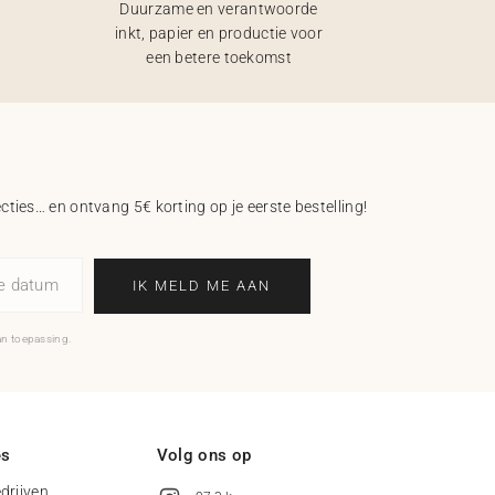
Duurzame en verantwoorde
inkt, papier en productie voor
een betere toekomst
ecties… en ontvang 5€ korting op je eerste bestelling!
ne datum
IK MELD ME AAN
an toepassing.
es
Volg ons op
drijven