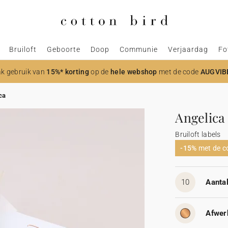
Bruiloft
Geboorte
Doop
Communie
Verjaardag
Fo
k gebruik van
15%* korting
op de
hele webshop
met de code
AUGVIB
ca
Angelica
Bruiloft labels
-15%
met de 
10
Aantal
Afwer