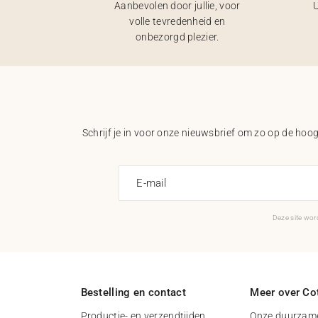
Aanbevolen door jullie, voor
U
volle tevredenheid en
onbezorgd plezier.
Schrijf je in voor onze nieuwsbrief om zo op de hoogt
E-mail
Deze site wo
Bestelling en contact
Meer over Cot
Productie- en verzendtijden
Onze duurzame