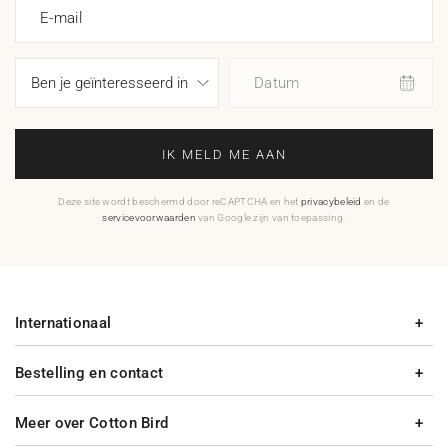
E-mail
Datum
IK MELD ME AAN
Deze site wordt beschermd door reCAPTCHA en het
privacybeleid
en de
servicevoorwaarden
van Google zijn van toepassing.
Internationaal
Bestelling en contact
Meer over Cotton Bird