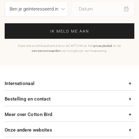
Datum
IK MELD ME AAN
Deze site wordt beschermd door reCAPTCHA en het
privacybeleid
en de
servicevoorwaarden
van Google zijn van toepassing.
Internationaal
Bestelling en contact
Meer over Cotton Bird
Onze andere websites