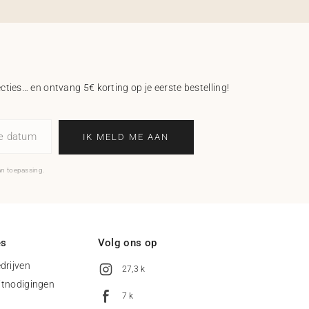
ecties… en ontvang 5€ korting op je eerste bestelling!
ne datum
IK MELD ME AAN
an toepassing.
es
Volg ons op
drijven
27,3 k
uitnodigingen
7 k