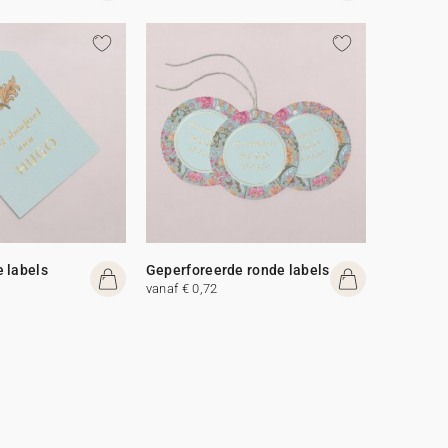
 labels
Geperforeerde ronde labels
vanaf € 0,72