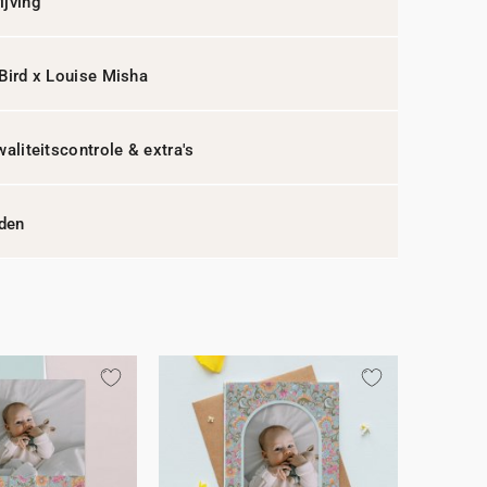
jving
Bird x Louise Misha
waliteitscontrole & extra's
jden