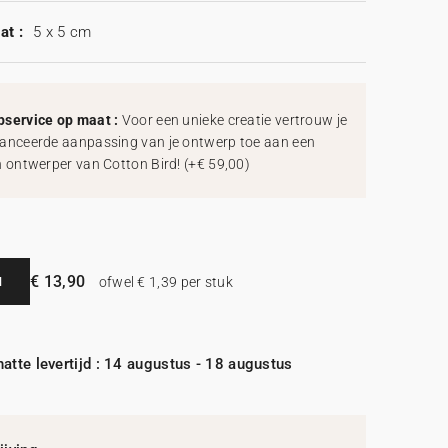
at :
5 x 5 cm
service op maat :
Voor een unieke creatie vertrouw je
anceerde aanpassing van je ontwerp toe aan een
h ontwerper van Cotton Bird!
(
+€ 59,00
)
€ 13,90
N
ofwel € 1,39 per stuk
atte levertijd : 14 augustus - 18 augustus