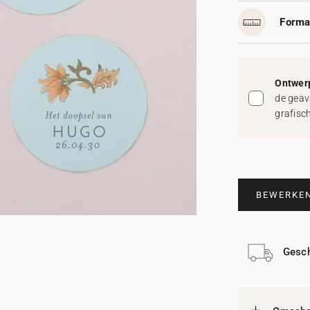
Forma
Ontwerp
de geav
grafisc
BEWERKE
Gesch