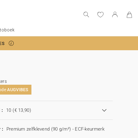
toboek
ES
kers
code
AUGVIBES
 :
10
(€ 13,90)
 :
Premium zelfklevend (90 g/m²) - ECF-keurmerk