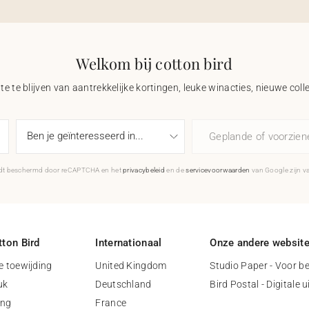
Welkom bij cotton bird
e te blijven van aantrekkelijke kortingen, leuke winacties, nieuwe coll
Geplande of voorzie
rdt beschermd door reCAPTCHA en het
privacybeleid
en de
servicevoorwaarden
van Google zijn v
ton Bird
Internationaal
Onze andere websit
 toewijding
United Kingdom
Studio Paper - Voor be
uk
Deutschland
Bird Postal - Digitale 
ing
France