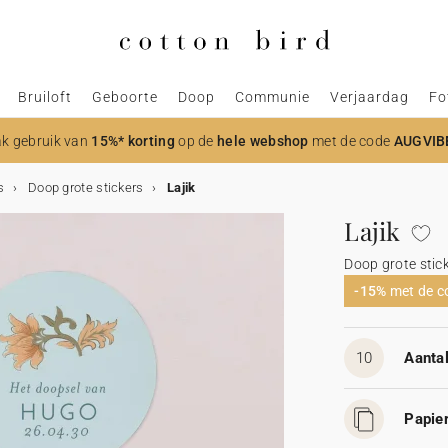
Bruiloft
Geboorte
Doop
Communie
Verjaardag
Fo
k gebruik van
15%* korting
op de
hele webshop
met de code
AUGVIB
s
Doop grote stickers
Lajik
Lajik
Doop grote stic
-15%
met de 
10
Aantal
Papier