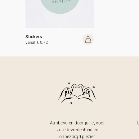
Stickers
vanaf € 0,72
Aanbevolen door jullie, voor
U
volle tevredenheid en
onbezorgd plezier.