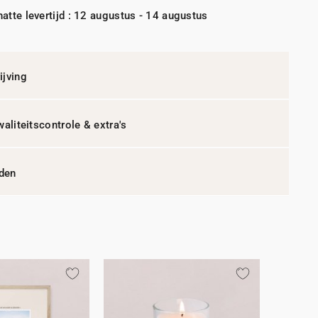
atte levertijd : 12 augustus - 14 augustus
jving
waliteitscontrole & extra's
jden