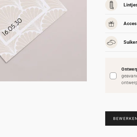
Lintjes
Acces
Suike
Ontwerp
geavanc
ontwerp
BEWERKE