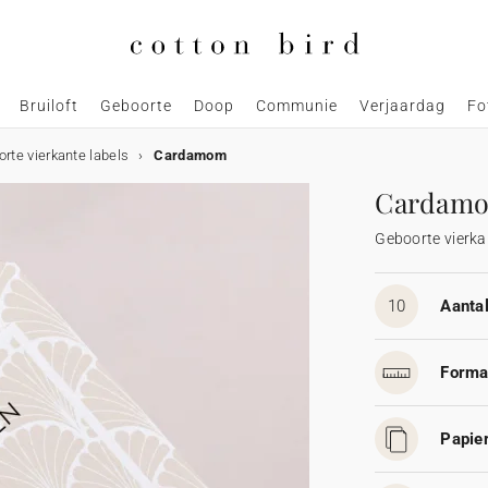
Bruiloft
Geboorte
Doop
Communie
Verjaardag
Fo
rte vierkante labels
Cardamom
Cardam
Geboorte vierka
10
Aantal
Forma
Papier