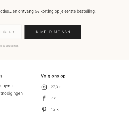
ecties… en ontvang 5€ korting op je eerste bestelling!
ne datum
IK MELD ME AAN
an toepassing.
es
Volg ons op
drijven
27,3 k
uitnodigingen
7 k
1,9 k