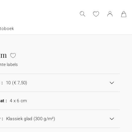
toboek
om
nte labels
 :
10
(€ 7,50)
at :
4 x 6 cm
 :
Klassiek glad (300 g/m²)