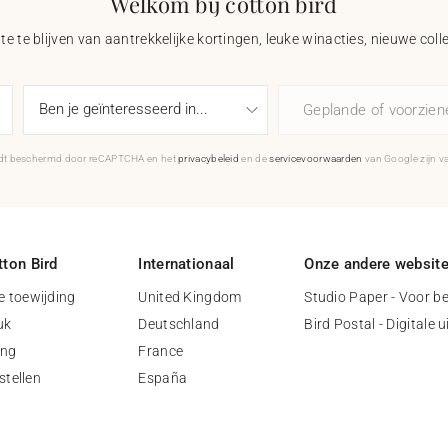
Welkom bij cotton bird
e te blijven van aantrekkelijke kortingen, leuke winacties, nieuwe coll
Geplande of voorzie
rdt beschermd door reCAPTCHA en het
privacybeleid
en de
servicevoorwaarden
van Google zijn v
ton Bird
Internationaal
Onze andere websit
 toewijding
United Kingdom
Studio Paper - Voor be
uk
Deutschland
Bird Postal - Digitale 
ing
France
stellen
España