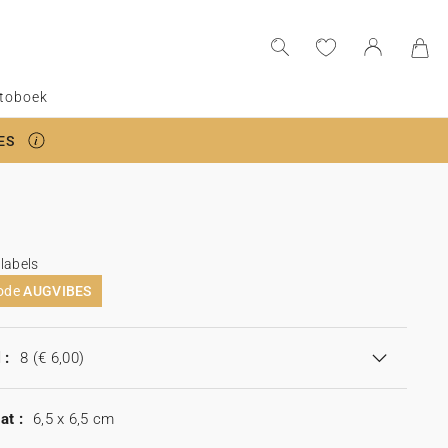
toboek
ES
labels
code
AUGVIBES
 :
8
(€ 6,00)
at :
6,5 x 6,5 cm