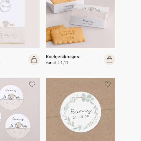
Koekjesdoosjes
t
vanaf € 1,11