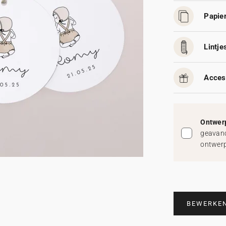
Papier
Lintjes
Acces
Ontwerp
geavanc
ontwerp
BEWERKE