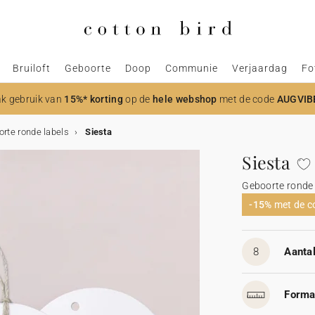
Bruiloft
Geboorte
Doop
Communie
Verjaardag
Fo
k gebruik van
15%* korting
op de
hele webshop
met de code
AUGVIB
rte ronde labels
Siesta
Siesta
Geboorte ronde 
-15%
met de 
8
Aantal
Forma