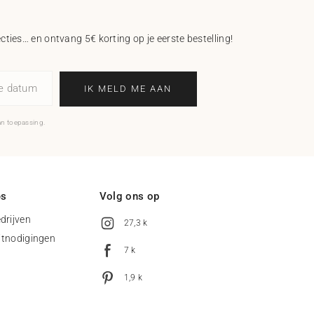
ecties… en ontvang 5€ korting op je eerste bestelling!
ne datum
IK MELD ME AAN
an toepassing.
es
Volg ons op
drijven
27,3 k
uitnodigingen
7 k
1,9 k