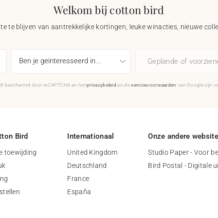
Welkom bij cotton bird
e te blijven van aantrekkelijke kortingen, leuke winacties, nieuwe coll
Geplande of voorzie
rdt beschermd door reCAPTCHA en het
privacybeleid
en de
servicevoorwaarden
van Google zijn v
ton Bird
Internationaal
Onze andere websit
 toewijding
United Kingdom
Studio Paper - Voor be
uk
Deutschland
Bird Postal - Digitale 
ing
France
stellen
España