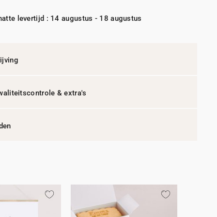
atte levertijd : 14 augustus - 18 augustus
jving
waliteitscontrole & extra's
jden