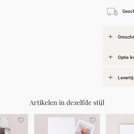
Gesch
Omschri
Optie k
Leverti
Artikelen in dezelfde stijl