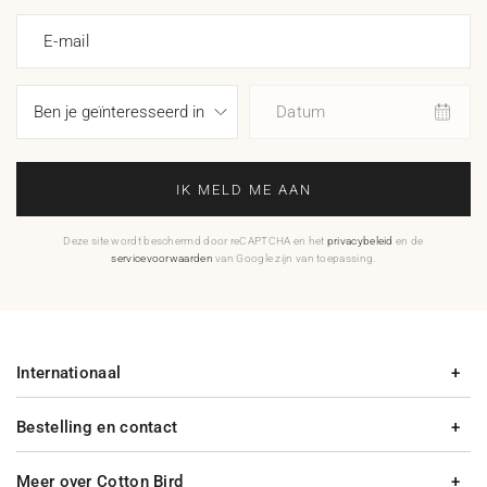
E-mail
Datum
IK MELD ME AAN
Deze site wordt beschermd door reCAPTCHA en het
privacybeleid
en de
servicevoorwaarden
van Google zijn van toepassing.
Internationaal
Bestelling en contact
Meer over Cotton Bird