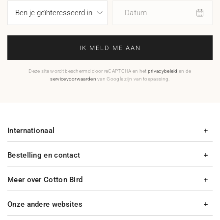
Datum
IK MELD ME AAN
Deze site wordt beschermd door reCAPTCHA en het
privacybeleid
en de
servicevoorwaarden
van Google zijn van toepassing.
Internationaal
Bestelling en contact
Meer over Cotton Bird
Onze andere websites